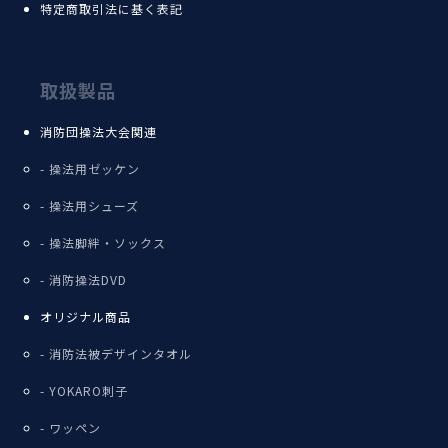
特定商取引法に基く表記
取扱製品
消防団操法大会関連
操法用ゼッケン
操法用シューズ
操法脚絆・ソックス
消防操法DVD
オリジナル商品
消防法被デザインタオル
YOKARO刺子
ワッペン