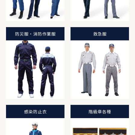
防災服・消防作業服
救急服
感染防止衣
階級章各種