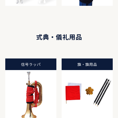
式典・儀礼用品
信号ラッパ
旗・旗用品