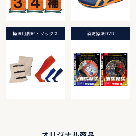
操法用脚絆・ソックス
消防操法DVD
オリジナル商品