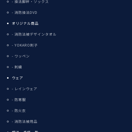
操法脚絆・ソックス
消防操法DVD
オリジナル商品
消防法被デザインタオル
YOKARO刺子
ワッペン
刺繍
ウェア
レインウェア
防寒服
防火衣
消防法被用品