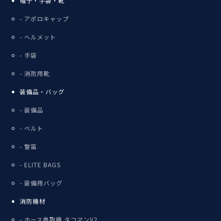
帽子・手袋・靴
アポロキャップ
ヘルメット
手袋
消防用靴
装備品・バッグ
装備品
ベルト
警笛
ELITE BAGS
装備用バッグ
消防機材
ホース巻取機 タコマンV2