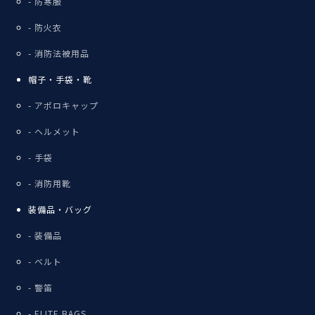
防寒服
防火衣
消防法被用品
帽子・手袋・靴
アポロキャップ
ヘルメット
手袋
消防用靴
装備品・バッグ
装備品
ベルト
警笛
ELITE BAGS