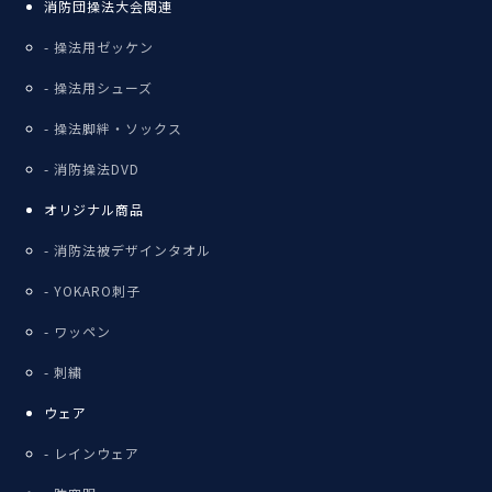
消防団操法大会関連
操法用ゼッケン
操法用シューズ
操法脚絆・ソックス
消防操法DVD
オリジナル商品
消防法被デザインタオル
YOKARO刺子
ワッペン
刺繍
ウェア
レインウェア