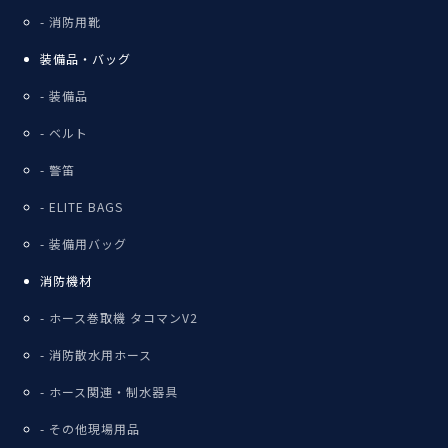
消防用靴
装備品・バッグ
装備品
ベルト
警笛
ELITE BAGS
装備用バッグ
消防機材
ホース巻取機 タコマンV2
消防散水用ホース
ホース関連・制水器具
その他現場用品